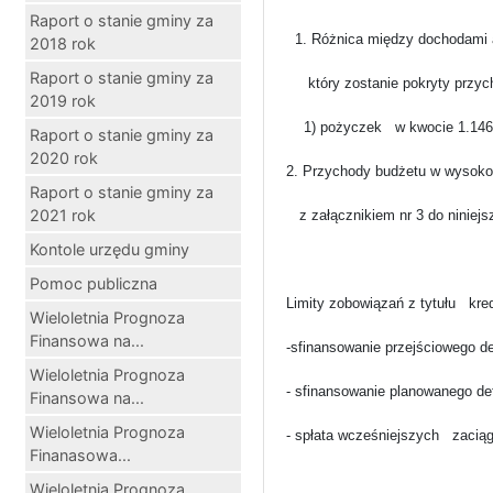
Raport o stanie gminy za
1. Różnica między dochodami 
2018 rok
Raport o stanie gminy za
który zostanie pokryty przy
2019 rok
1) pożyczek
w kwocie 1.14
Raport o stanie gminy za
2020 rok
2. Przychody budżetu w wysoko
Raport o stanie gminy za
2021 rok
z załącznikiem nr 3 do niniejs
Kontole urzędu gminy
Pomoc publiczna
Limity zobowiązań z tytułu
kre
Wieloletnia Prognoza
Finansowa na...
-sfinansowanie przejściowego d
Wieloletnia Prognoza
- sfinansowanie planowanego de
Finansowa na...
Wieloletnia Prognoza
- spłata wcześniejszych
zacią
Finanasowa...
Wieloletnia Prognoza