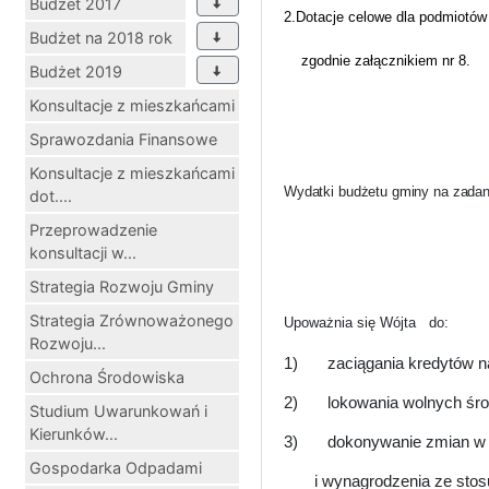
Budżet 2017
2.Dotacje celowe dla podmiotów 
Budżet na 2018 rok
zgodnie załącznikiem nr 8.
Budżet 2019
Konsultacje z mieszkańcami
Sprawozdania Finansowe
Konsultacje z mieszkańcami
Wydatki budżetu gminy na zadania
dot....
Przeprowadzenie
konsultacji w...
Strategia Rozwoju Gminy
Strategia Zrównoważonego
Upoważnia się Wójta
do:
Rozwoju...
1)
zaciągania kredytów n
Ochrona Środowiska
2)
lokowania wolnych śr
Studium Uwarunkowań i
Kierunków...
3)
dokonywanie zmian w 
Gospodarka Odpadami
i wynagrodzenia ze stos