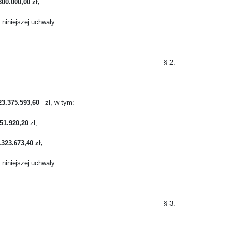
00.000,00 zł,
 niniejszej uchwały.
§ 2.
23.375.593,60
zł, w tym:
51.920,20
zł,
.323.673,40 zł,
 niniejszej uchwały.
§ 3.