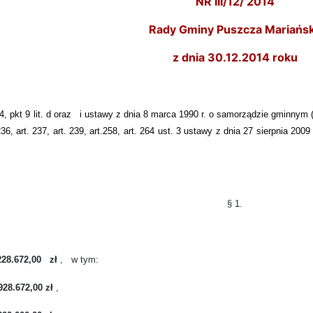
NR III/12/ 2014
Rady Gminy Puszcza Mariańs
z dnia 30.12.2014 roku
4, pkt 9 lit. d oraz
i
ustawy z dnia 8 marca 1990 r. o samorządzie gminnym (
. 236, art. 237, art. 239, art.258, art. 264 ust. 3 ustawy z dnia 27 sierpnia 2
§ 1.
228.672,00
zł
,
w tym:
928.672,00 zł
,