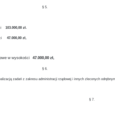
§ 5.
i
103.000,00 zł.
ci
47.000,00 zł,
sowe w wysokości
47.000,00 zł,
§ 6.
alizacją zadań z zakresu administracji rządowej i innych zleconych odrębnym
§ 7.