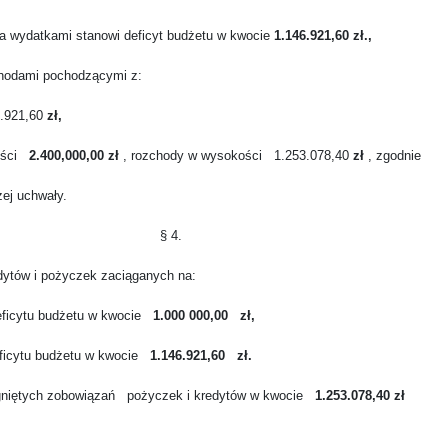
a wydatkami stanowi deficyt budżetu w kwocie
1.146.921,60 zł.,
chodami pochodzącymi z:
6.921,60
zł,
ści
2.400,000,00 zł
, rozchody w wysokości
1.253.078,40
zł
, zgodnie
zej uchwały.
§ 4.
dytów i pożyczek zaciąganych na:
eficytu budżetu w kwocie
1.000 000,00
zł,
ficytu budżetu w kwocie
1.146.921,60
zł.
gniętych zobowiązań
pożyczek i kredytów w kwocie
1.253.078,40 zł