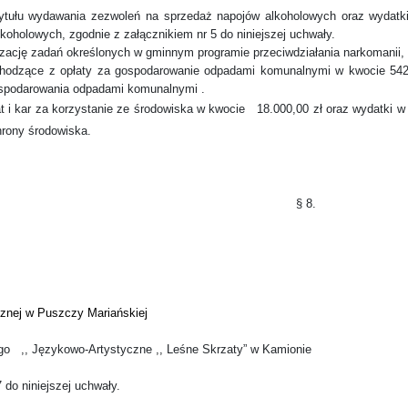
ytułu wydawania zezwoleń na sprzedaż napojów alkoholowych oraz wydatki 
oholowych, zgodnie z załącznikiem nr 5 do niniejszej uchwały.
lizację zadań określonych w gminnym programie przeciwdziałania narkomanii, 
hodzące z opłaty za gospodarowanie odpadami komunalnymi w kwocie 542.
spodarowania odpadami komunalnymi .
t i kar za korzystanie ze środowiska w kwocie
18.000,00 zł oraz wydatki w
hrony środowiska.
§ 8.
cznej w Puszczy Mariańskiej
go
,, Językowo-Artystyczne ,, Leśne Skrzaty” w Kamionie
 do niniejszej uchwały.