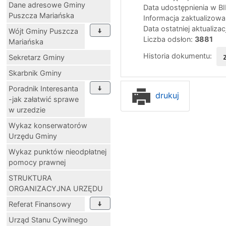
Dane adresowe Gminy
Data udostępnienia w B
Puszcza Mariańska
Informacja zaktualizow
Data ostatniej aktualizac
Wójt Gminy Puszcza
Liczba odsłon:
3881
Mariańska
Historia dokumentu:
Sekretarz Gminy
Skarbnik Gminy
Poradnik Interesanta
drukuj
-jak załatwić sprawe
w urzedzie
Wykaz konserwatorów
Urzędu Gminy
Wykaz punktów nieodpłatnej
pomocy prawnej
STRUKTURA
ORGANIZACYJNA URZĘDU
Referat Finansowy
Urząd Stanu Cywilnego