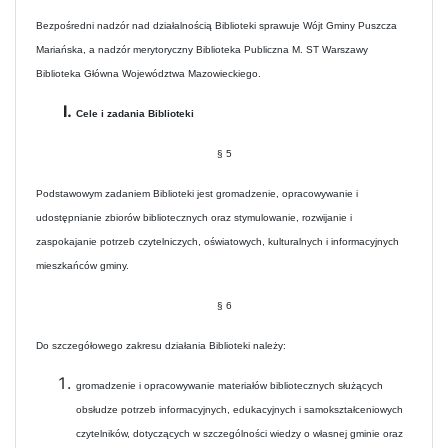
Bezpośredni nadzór nad działalnością Biblioteki sprawuje Wójt Gminy Puszcza
Mariańska, a nadzór merytoryczny Biblioteka Publiczna M. ST Warszawy
Biblioteka Główna Województwa Mazowieckiego.
Cele i zadania Biblioteki
§ 5
Podstawowym zadaniem Biblioteki jest gromadzenie, opracowywanie i
udostępnianie zbiorów bibliotecznych oraz stymulowanie, rozwijanie i
zaspokajanie potrzeb czytelniczych, oświatowych, kulturalnych i informacyjnych
mieszkańców gminy.
§ 6
Do szczegółowego zakresu działania Biblioteki należy:
gromadzenie i opracowywanie materiałów bibliotecznych służących
obsłudze potrzeb informacyjnych, edukacyjnych i samokształceniowych
czytelników, dotyczących w szczególności wiedzy o własnej gminie oraz