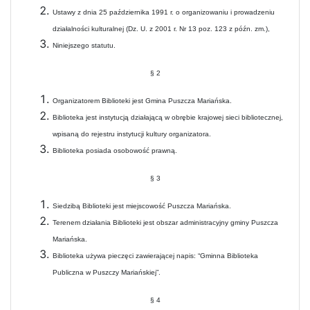
Ustawy z dnia 25 października 1991 r. o organizowaniu i prowadzeniu
działalności kulturalnej (Dz. U. z 2001 r. Nr 13 poz. 123 z późn. zm.),
Niniejszego statutu.
§ 2
Organizatorem Biblioteki jest Gmina Puszcza Mariańska.
Biblioteka jest instytucją działającą w obrębie krajowej sieci bibliotecznej,
wpisaną do rejestru instytucji kultury organizatora.
Biblioteka posiada osobowość prawną.
§ 3
Siedzibą Biblioteki jest miejscowość Puszcza Mariańska.
Terenem działania Biblioteki jest obszar administracyjny gminy Puszcza
Mariańska.
Biblioteka używa pieczęci zawierającej napis: “Gminna Biblioteka
Publiczna w Puszczy Mariańskiej”.
§ 4