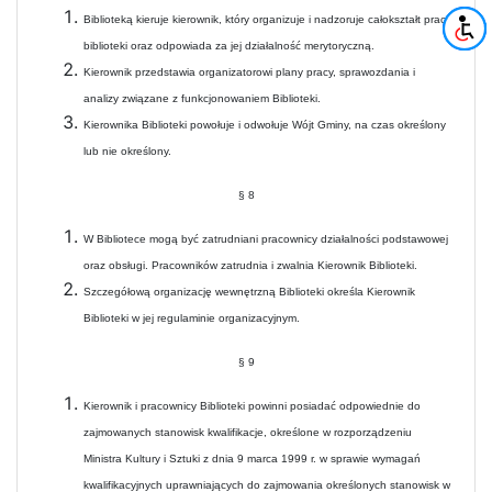
Biblioteką kieruje kierownik, który organizuje i nadzoruje całokształt pracy
biblioteki oraz odpowiada za jej działalność merytoryczną.
Kierownik przedstawia organizatorowi plany pracy, sprawozdania i
analizy związane z funkcjonowaniem Biblioteki.
Kierownika Biblioteki powołuje i odwołuje Wójt Gminy, na czas określony
lub nie określony.
§ 8
W Bibliotece mogą być zatrudniani pracownicy działalności podstawowej
oraz obsługi. Pracowników zatrudnia i zwalnia Kierownik Biblioteki.
Szczegółową organizację wewnętrzną Biblioteki określa Kierownik
Biblioteki w jej regulaminie organizacyjnym.
§ 9
Kierownik i pracownicy Biblioteki powinni posiadać odpowiednie do
zajmowanych stanowisk kwalifikacje, określone w rozporządzeniu
Ministra Kultury i Sztuki z dnia 9 marca 1999 r. w sprawie wymagań
kwalifikacyjnych uprawniających do zajmowania określonych stanowisk w