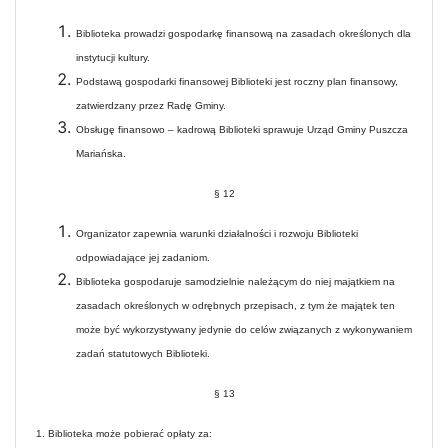
Biblioteka prowadzi gospodarkę finansową na zasadach określonych dla
instytucji kultury.
Podstawą gospodarki finansowej Biblioteki jest roczny plan finansowy,
zatwierdzany przez Radę Gminy.
Obsługę finansowo – kadrową Biblioteki sprawuje Urząd Gminy Puszcza
Mariańska.
§ 12
Organizator zapewnia warunki działalności i rozwoju Biblioteki
odpowiadające jej zadaniom.
Biblioteka gospodaruje samodzielnie należącym do niej majątkiem na
zasadach określonych w odrębnych przepisach, z tym że majątek ten
może być wykorzystywany jedynie do celów związanych z wykonywaniem
zadań statutowych Biblioteki.
§ 13
1. Biblioteka może pobierać opłaty za: