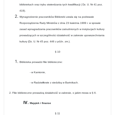
bibliotekach oraz trybu stwierdzania tych kwalifikacji ( Dz. U. Nr 41 poz.
419).
Wynagrodzenie pracowników Biblioteki ustala się na podstawie
Rozporządzenia Rady Ministrów z dnia 23 kwietnia 1999 r. w sprawie
zasad wynagradzania pracowników zatrudnionych w instytucjach kultury
prowadzących w szczególności działalność w zakresie upowszechniania
kultury (Dz. U. Nr 45 poz. 446 z późn. zm.).
§ 10
Biblioteka prowadzi filie biblioteczne:
- w Kamionie,
- w Radziwiłłowie z siedzibą w Bartnikach.
2. Filie biblioteczne prowadzą działalność w zakresie, o jakim mowa w § 6.
Majątek i finanse
§ 11