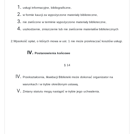
usługi informacyjne, bibliograficzne,
w formie kaucji za wypożyczone materiały biblioteczne,
nie zwrócone w terminie wypożyczone materiały biblioteczne,
uszkodzenie, zniszczenie lub nie zwrócenie materiałów bibliotecznych
2.Wysokość opłat, o których mowa w ust. 1 nie może przekraczać kosztów usługi.
Postanowienia końcowe
§ 14
Przekształcenia, likwidacji Biblioteki może dokonać organizator na
warunkach i w trybie określonym ustawą.
Zmiany statutu mogą nastąpić w trybie jego uchwalenia.