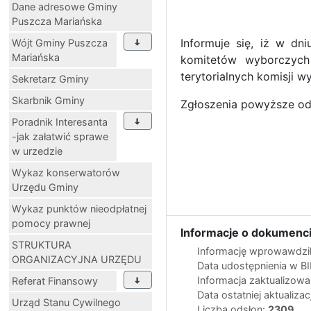
Dane adresowe Gminy
Puszcza Mariańska
Informuje się, iż w dn
Wójt Gminy Puszcza
Mariańska
komitetów wyborczych
terytorialnych komisji w
Sekretarz Gminy
Skarbnik Gminy
Zgłoszenia powyższe od
Poradnik Interesanta
-jak załatwić sprawe
w urzedzie
Wykaz konserwatorów
Urzędu Gminy
Wykaz punktów nieodpłatnej
pomocy prawnej
Informacje o dokumenci
STRUKTURA
Informację wprowawdził
ORGANIZACYJNA URZĘDU
Data udostępnienia w B
Informacja zaktualizow
Referat Finansowy
Data ostatniej aktualizac
Urząd Stanu Cywilnego
Liczba odsłon:
2309