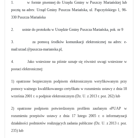
1.
w formie pisemnej do Urzędu Gminy w Puszczy Mariańskiej lub
pocztą na adres: Urząd Gminy Puszcza Mariańska, ul. Papczyńskiego 1, 96-
330 Puszcza Mariańska
2.
ustnie do protokołu w Urzędzie Gminy Puszcza Mariańska, pok. nr 9
3.
za pomocą środków komunikacji elektronicznej na adres: e-
mail:urzad.@puszcza-marianska.pl,
4.
Jako wniesione na piśmie uznaje się również uwagi wniesione w
postaci elektronicznej:
1) opatrzone bezpiecznym podpisem elektronicznym weryfikowanym przy
pomocy ważnego kwalifikowanego certyfikatu w rozumieniu ustawy z dnia 18
września 2001 r. o podpisie elektronicznym (Dz. U. z 2013 r. poz. 262) lub
2) opatrzone podpisem potwierdzonym profilem zaufanym ePUAP w
rozumieniu przepisów ustawy z dnia 17 lutego 2005 r. o informatyzacji
działalności podmiotów realizujących zadania publiczne (Dz. U. z 2013 r. poz.
235) lub