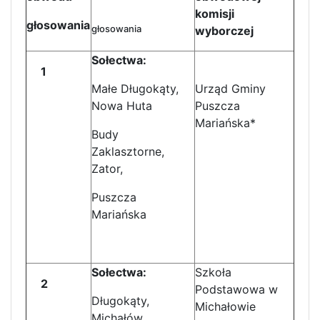
komisji
głosowania
głosowania
wyborczej
Sołectwa:
1
Małe Długokąty,
Urząd Gminy
Nowa Huta
Puszcza
Mariańska*
Budy
Zaklasztorne,
Zator,
Puszcza
Mariańska
Sołectwa:
Szkoła
2
Podstawowa w
Długokąty,
Michałowie
Michałów,