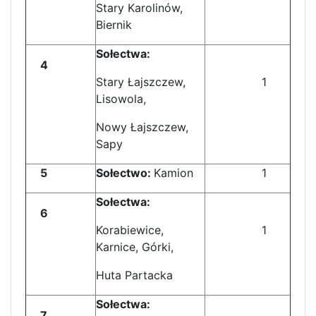
Stary Karolinów,
Biernik
Sołectwa:
4
Stary Łajszczew,
1
Lisowola,
Nowy Łajszczew,
Sapy
5
Sołectwo:
Kamion
1
Sołectwa:
6
Korabiewice,
1
Karnice, Górki,
Huta Partacka
Sołectwa:
7