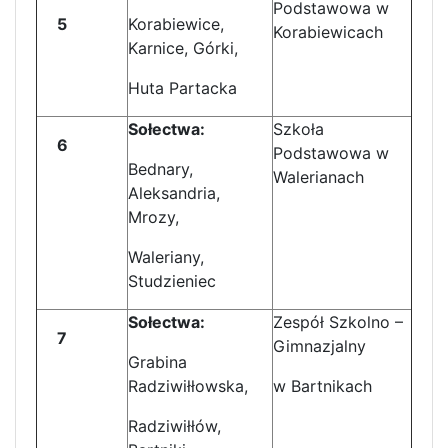
Podstawowa w
5
Korabiewice,
Korabiewicach
Karnice, Górki,
Huta Partacka
Sołectwa:
Szkoła
6
Podstawowa w
Bednary,
Walerianach
Aleksandria,
Mrozy,
Waleriany,
Studzieniec
Sołectwa:
Zespół Szkolno –
7
Gimnazjalny
Grabina
Radziwiłłowska,
w Bartnikach
Radziwiłłów,