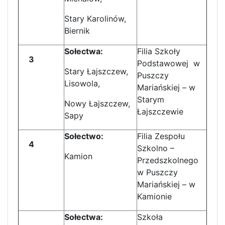
Stary Karolinów,
Biernik
Sołectwa:
Filia Szkoły
3
Podstawowej w
Stary Łajszczew,
Puszczy
Lisowola,
Mariańskiej – w
Starym
Nowy Łajszczew,
Łajszczewie
Sapy
Sołectwo:
Filia Zespołu
4
Szkolno –
Kamion
Przedszkolnego
w Puszczy
Mariańskiej – w
Kamionie
Sołectwa:
Szkoła