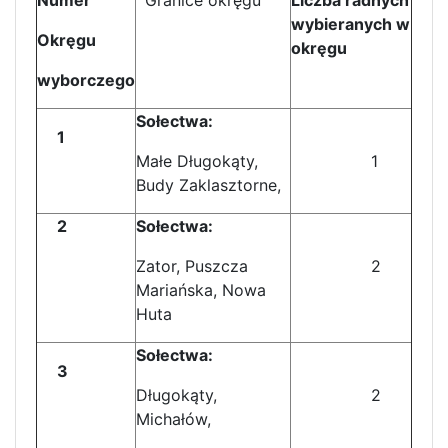
wybieranych w
Okręgu
okręgu
wyborczego
Sołectwa:
1
Małe Długokąty,
1
Budy Zaklasztorne,
2
Sołectwa:
Zator, Puszcza
2
Mariańska, Nowa
Huta
Sołectwa:
3
Długokąty,
2
Michałów,