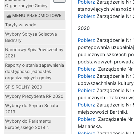
Pobierz
Zarządzenie Nr 
Organizacyjne Gminy
stanowiących własność 
MENU PRZEDMIOTOWE
Pobierz
Zarządzenie Nr 
Taryfy za wodę
2020
Wybory Sołtysa Sołectwa
Pobierz
Zarządzenie Nr 1
Bednary
postępowania uzupełnia
Narodowy Spis Powszechny
publicznych szkołach po
2021
podstawowych prowadzo
Raporty o stanie zapewnienia
Pobierz
Zarządzenie Nr 
dostępności jednostek
Pobierz
Zarządzenie Nr 3
organizacyjnych gminy
upowszechniania kultury 
SPIS ROLNY 2020
Pobierz
Zarządzenie Nr 4
Wybory Prezydenta RP 2020
publicznych i zakresu ws
Pobierz
Zarządzenie Nr 5
Wybory do Sejmu i Senatu
miejscowości Bartniki.
2019
Pobierz
Zarządzenie Nr
Wybory do Parlamentu
Mariańska.
Europejskiego 2019 r.
Pobierz
Zarządzenie Nr 