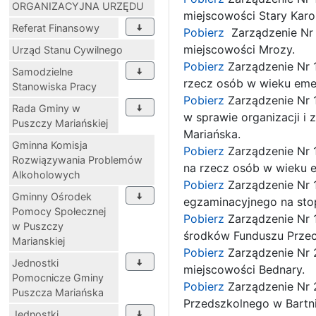
ORGANIZACYJNA URZĘDU
miejscowości Stary Karo
Referat Finansowy
Pobierz
Zarządzenie Nr 
miejscowości Mrozy.
Urząd Stanu Cywilnego
Pobierz
Zarządzenie Nr 1
Samodzielne
rzecz osób w wieku eme
Stanowiska Pracy
Pobierz
Zarządzenie Nr 1
Rada Gminy w
w sprawie organizacji i 
Puszczy Mariańskiej
Mariańska.
Gminna Komisja
Pobierz
Zarządzenie Nr 1
Rozwiązywania Problemów
na rzecz osób w wieku 
Alkoholowych
Pobierz
Zarządzenie Nr 
Gminny Ośrodek
egzaminacyjnego na sto
Pomocy Społecznej
Pobierz
Zarządzenie Nr 
w Puszczy
środków Funduszu Przec
Marianskiej
Pobierz
Zarządzenie Nr 2
Jednostki
miejscowości Bednary.
Pomocnicze Gminy
Pobierz
Zarządzenie Nr 2
Puszcza Mariańska
Przedszkolnego w Bartn
Jednostki