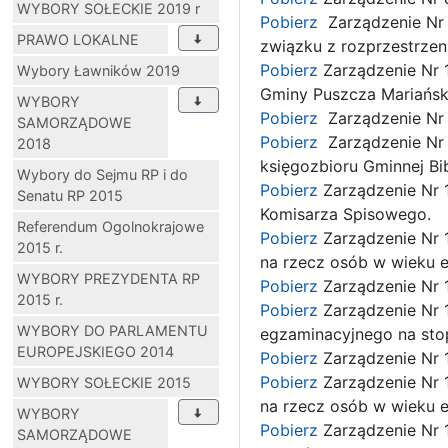
WYBORY SOŁECKIE 2019 r
Pobierz
Zarządzenie Nr
PRAWO LOKALNE
związku z rozprzestrzen
Pobierz
Zarządzenie Nr 
Wybory Ławników 2019
Gminy Puszcza Mariańska
WYBORY
Pobierz
Zarządzenie Nr
SAMORZĄDOWE
Pobierz
Zarządzenie Nr 
2018
księgozbioru Gminnej Bib
Wybory do Sejmu RP i do
Pobierz
Zarządzenie Nr 
Senatu RP 2015
Komisarza Spisowego.
Referendum Ogolnokrajowe
Pobierz
Zarządzenie Nr 1
2015 r.
na rzecz osób w wieku 
WYBORY PREZYDENTA RP
Pobierz
Zarządzenie Nr 
2015 r.
Pobierz
Zarządzenie Nr 
WYBORY DO PARLAMENTU
egzaminacyjnego na sto
EUROPEJSKIEGO 2014
Pobierz
Zarządzenie Nr 
Pobierz
Zarządzenie Nr 1
WYBORY SOŁECKIE 2015
na rzecz osób w wieku 
WYBORY
Pobierz
Zarządzenie Nr 
SAMORZĄDOWE