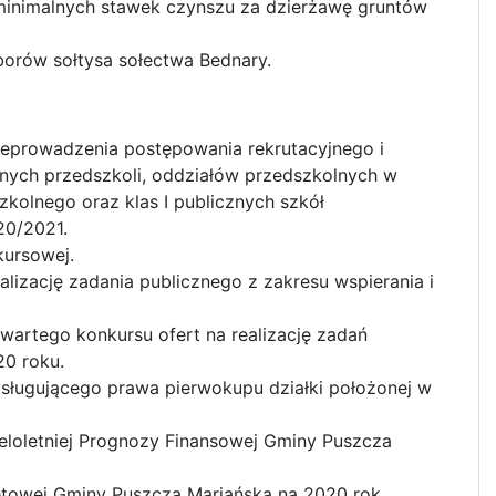
 minimalnych stawek czynszu za dzierżawę gruntów
orów sołtysa sołectwa Bednary.
rzeprowadzenia postępowania rekrutacyjnego i
nych przedszkoli, oddziałów przedszkolnych w
olnego oraz klas I publicznych szkół
20/2021.
kursowej.
alizację zadania publicznego z zakresu wspierania i
wartego konkursu ofert na realizację zadań
20 roku.
ysługującego prawa pierwokupu działki położonej w
eloletniej Prognozy Finansowej Gminy Puszcza
etowej Gminy Puszcza Mariańska na 2020 rok.