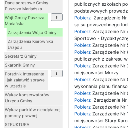
Dane adresowe Gminy
publicznych szkołach po
Puszcza Mariańska
podstawowych prowadzo
Pobierz
Zarządzenie Nr
Wójt Gminy Puszcza
Mariańska
spisu powszechnego ludn
Pobierz
Zarządzenie Nr 4
Zarządzenia Wójta Gminy
Sportowo - Dydaktyczny
Zarządzenia Kierownika
Pobierz
Zarządzenie Nr 5
Urzędu
Pobierz
Zarządzenie Nr 6
Sekretarz Gminy
publicznych z zakresu ws
Skarbnik Gminy
Pobierz
Zarządzenie Nr 7
miejscowości Mrozy.
Poradnik Interesanta
Pobierz
Zarządzenie Nr 
-jak załatwić sprawe
w urzedzie
wykonania planu finanso
Pobierz
Zarządzenie Nr 
Wykaz konserwatorów
Pobierz
Zarządzenie Nr
Urzędu Gminy
Pobierz
Zarządzenie Nr 
Wykaz punktów nieodpłatnej
Pobierz
Zarządzenie Nr 1
pomocy prawnej
miejscowości Stary Karo
STRUKTURA
Pobierz
Zarządzenie Nr 1