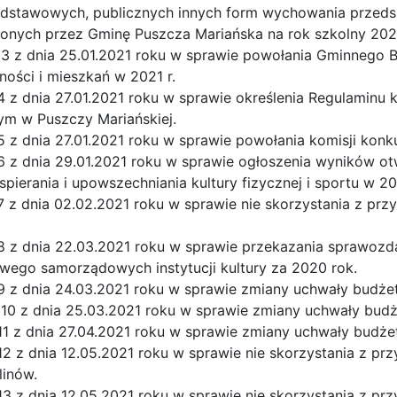
dstawowych, publicznych innych form wychowania przedszk
nych przez Gminę Puszcza Mariańska na rok szkolny 202
 3 z dnia 25.01.2021 roku w sprawie powołania Gminnego
ości i mieszkań w 2021 r.
 z dnia 27.01.2021 roku w sprawie określenia Regulaminu
m w Puszczy Mariańskiej.
 z dnia 27.01.2021 roku w sprawie powołania komisji konk
 z dnia 29.01.2021 roku w sprawie ogłoszenia wyników otw
pierania i upowszechniania kultury fizycznej i sportu w 20
 z dnia 02.02.2021 roku w sprawie nie skorzystania z prz
8 z dnia 22.03.2021 roku w sprawie przekazania sprawozd
wego samorządowych instytucji kultury za 2020 rok.
9 z dnia 24.03.2021 roku w sprawie zmiany uchwały budże
 10 z dnia 25.03.2021 roku w sprawie zmiany uchwały bud
11 z dnia 27.04.2021 roku w sprawie zmiany uchwały budż
2 z dnia 12.05.2021 roku w sprawie nie skorzystania z pr
linów.
3 z dnia 12.05.2021 roku w sprawie nie skorzystania z pr