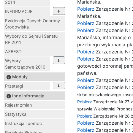
Mariańska.
2014
Pobierz
Zarządzenie Nr 
INFORMACJE
Mariańska.
Ewidencja Danych Ochrony
Pobierz
Zarządzenie Nr 
Środowiska
Pobierz
Zarządzenie Nr 2
Wybory do Sejmu i Senatu
Mariańska, informację o 
RP 2011
przebiegu wykonania plan
Pobierz
Zarządzenie Nr 
AZBEST
Pobierz
Zarządzenie Nr 
Wybory
gotowości obronnej pań
Samorządowe 2010
państwa.
Moduły
Pobierz
Zarządzenie Nr 2
Przetargi
Pobierz
Zarządzenie Nr 
skład mieszkaniowego zaso
Inne Informacje
Pobierz
Zarządzenie Nr 27 z
Rejestr zmian
sprawie Wieloletniej Progno
Statystyka
Pobierz
Zarządzenie Nr 28 z
Pobierz
Zarządzenie Nr 
Instrukcja i pomoc
Pobierz
Zarządzenie Nr 
Redakcja Biuletynu