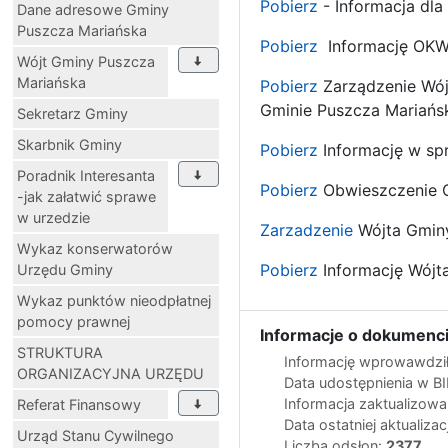
Pobierz
- Informacja dla
Dane adresowe Gminy
Puszcza Mariańska
Pobierz
Informację OKW 
Wójt Gminy Puszcza
Mariańska
Pobierz
Zarządzenie Wój
Gminie Puszcza Mariańs
Sekretarz Gminy
Skarbnik Gminy
Pobierz
Informację w sp
Poradnik Interesanta
Pobierz
Obwieszczenie O
-jak załatwić sprawe
w urzedzie
Zarzadzenie
Wójta Gminy
Wykaz konserwatorów
Pobierz
Informację Wójt
Urzędu Gminy
Wykaz punktów nieodpłatnej
pomocy prawnej
Informacje o dokumenci
STRUKTURA
Informację wprowawdził
ORGANIZACYJNA URZĘDU
Data udostępnienia w B
Informacja zaktualizow
Referat Finansowy
Data ostatniej aktualizac
Urząd Stanu Cywilnego
Liczba odsłon:
2377