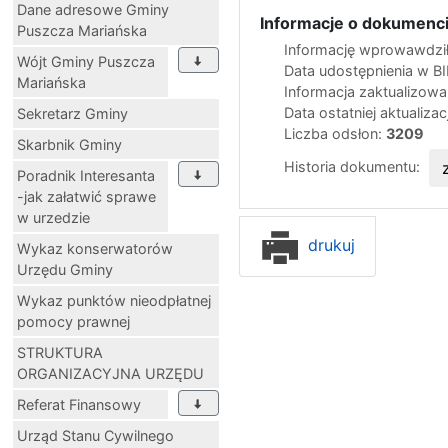
Dane adresowe Gminy
Informacje o dokumenci
Puszcza Mariańska
Informację wprowawdził
Wójt Gminy Puszcza
Data udostępnienia w B
Mariańska
Informacja zaktualizow
Data ostatniej aktualizac
Sekretarz Gminy
Liczba odsłon:
3209
Skarbnik Gminy
Historia dokumentu:
Poradnik Interesanta
-jak załatwić sprawe
w urzedzie
drukuj
Wykaz konserwatorów
Urzędu Gminy
Wykaz punktów nieodpłatnej
pomocy prawnej
STRUKTURA
ORGANIZACYJNA URZĘDU
Referat Finansowy
Urząd Stanu Cywilnego